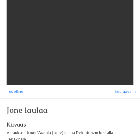
← Edellinen
Seuraava →
Jone laulaa
Kuvaus
Varauksen Jouni Vaarala (Jone) laulaa Dekadenzin keikalla
Lepakossa.