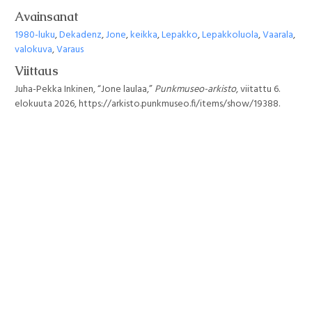
Avainsanat
1980-luku
,
Dekadenz
,
Jone
,
keikka
,
Lepakko
,
Lepakkoluola
,
Vaarala
,
valokuva
,
Varaus
Viittaus
Juha-Pekka Inkinen, “Jone laulaa,”
Punkmuseo-arkisto
, viitattu 6.
elokuuta 2026,
https://arkisto.punkmuseo.fi/items/show/19388
.