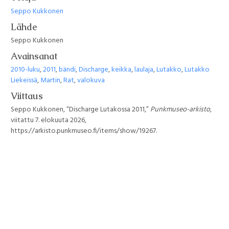
Seppo Kukkonen
Lähde
Seppo Kukkonen
Avainsanat
2010-luku
,
2011
,
bändi
,
Discharge
,
keikka
,
laulaja
,
Lutakko
,
Lutakko
Liekeissä
,
Martin
,
Rat
,
valokuva
Viittaus
Seppo Kukkonen, “Discharge Lutakossa 2011,”
Punkmuseo-arkisto
,
viitattu 7. elokuuta 2026,
https://arkisto.punkmuseo.fi/items/show/19267
.