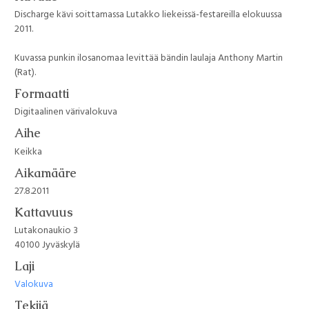
Discharge kävi soittamassa Lutakko liekeissä-festareilla elokuussa
2011.
Kuvassa punkin ilosanomaa levittää bändin laulaja Anthony Martin
(Rat).
Formaatti
Digitaalinen värivalokuva
Aihe
Keikka
Aikamääre
27.8.2011
Kattavuus
Lutakonaukio 3
40100 Jyväskylä
Laji
Valokuva
Tekijä